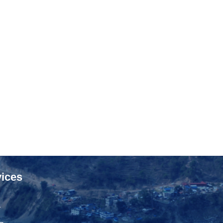
ices
ा