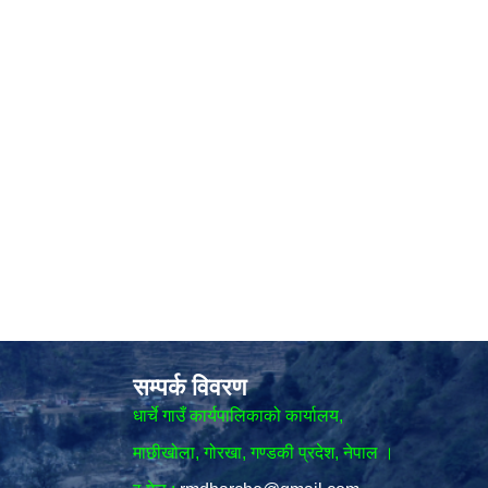
सम्पर्क विवरण
धार्चे गाउँ कार्यपालिकाको कार्यालय,
माछीखोला, गोरखा, गण्डकी प्रदेश, नेपाल ।