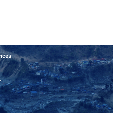
ices
ा
र