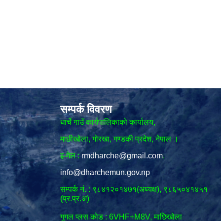
सम्पर्क विवरण
धार्चे गाउँ कार्यपालिकाको कार्यालय,
माछीखोला, गोरखा, गण्डकी प्रदेश, नेपाल ।
इ-मेल :
rmdharche@gmail.com
,
info@dharchemun.gov.np
सम्पर्क नं. : ९८४१२०१४७१(अध्यक्ष), ९८६५०४१४५१
(प्र.प्र.अ)
गुगल प्लस कोड : 6VHF+M8V, माछिखोला