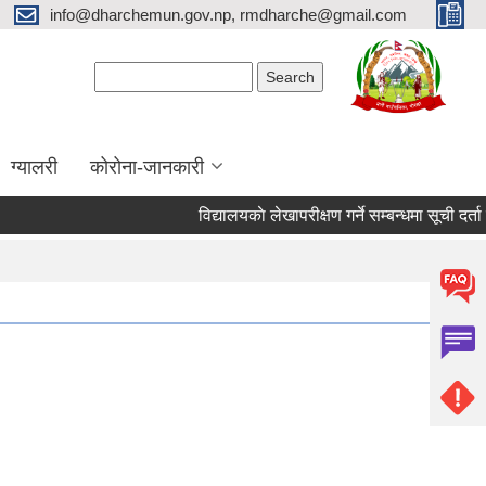
info@dharchemun.gov.np, rmdharche@gmail.com
Search form
Search
ग्यालरी
कोरोना-जानकारी
विद्यालयकाे लेखापरीक्षण गर्ने सम्बन्धमा सूची दर्ता गर्ने सम