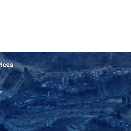
ices
ा
र