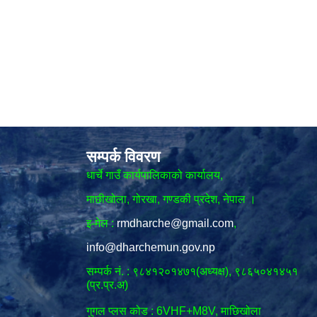
सम्पर्क विवरण
धार्चे गाउँ कार्यपालिकाको कार्यालय,
माछीखोला, गोरखा, गण्डकी प्रदेश, नेपाल ।
इ-मेल :
rmdharche@gmail.com
,
info@dharchemun.gov.np
सम्पर्क नं. : ९८४१२०१४७१(अध्यक्ष), ९८६५०४१४५१
(प्र.प्र.अ)
गुगल प्लस कोड : 6VHF+M8V, माछिखोला