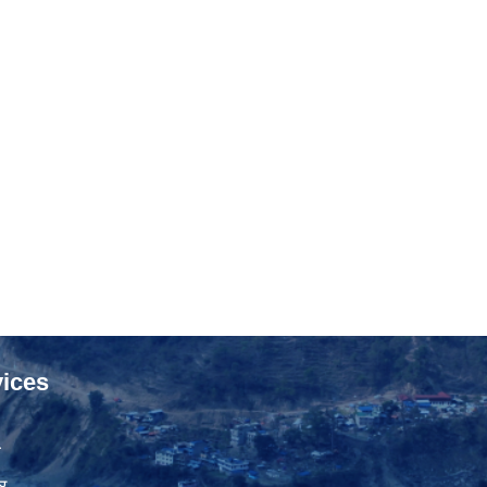
ices
ा
र