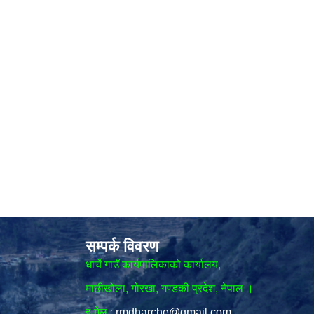
सम्पर्क विवरण
धार्चे गाउँ कार्यपालिकाको कार्यालय,
माछीखोला, गोरखा, गण्डकी प्रदेश, नेपाल ।
इ-मेल :
rmdharche@gmail.com
,