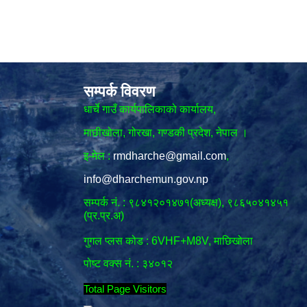
सम्पर्क विवरण
धार्चे गाउँ कार्यपालिकाको कार्यालय,
माछीखोला, गोरखा, गण्डकी प्रदेश, नेपाल ।
इ-मेल :
rmdharche@gmail.com
,
info@dharchemun.gov.np
सम्पर्क नं. : ९८४१२०१४७१(अध्यक्ष), ९८६५०४१४५१
(प्र.प्र.अ)
गुगल प्लस कोड : 6VHF+M8V, माछिखोला
पोष्ट वक्स नं. : ३४०१२
Total Page Visitors