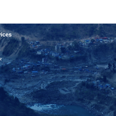
ices
ा
र